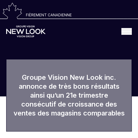
FIÈREMENT CANADIENNE
Groupe Vision New Look inc.
annonce de très bons résultats
ainsi qu’un 21e trimestre
consécutif de croissance des
ventes des magasins comparables